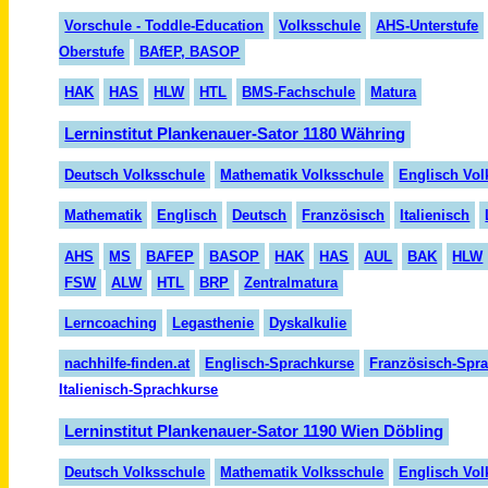
Vorschule - Toddle-Education
Volksschule
AHS-Unterstufe
Oberstufe
BAfEP, BASOP
HAK
HAS
HLW
HTL
BMS-Fachschule
Matura
Lerninstitut Plankenauer-Sator 1180 Währing
Deutsch Volksschule
Mathematik Volksschule
Englisch Vol
Mathematik
Englisch
Deutsch
Französisch
Italienisch
AHS
MS
BAFEP
BASOP
HAK
HAS
AUL
BAK
HLW
FSW
ALW
HTL
BRP
Zentralmatura
Lerncoaching
Legasthenie
Dyskalkulie
nachhilfe-finden.at
Englisch-Sprachkurse
Französisch-Spr
Italienisch-Sprachkurse
Lerninstitut Plankenauer-Sator 1190 Wien Döbling
Deutsch Volksschule
Mathematik Volksschule
Englisch Vol