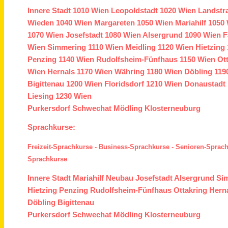
Innere Stadt
1010 Wien
Leopoldstadt
1020 Wien
Landstr
Wieden
1040 Wien
Margareten
1050 Wien
Mariahilf
1050 
1070 Wien
Josefstadt
1080 Wien
Alsergrund
1090 Wien
F
Wien
Simmering
1110 Wien
Meidling
1120 Wien
Hietzing
Penzing
1140 Wien
Rudolfsheim-Fünfhaus
1150 Wien
Ot
Wien
Hernals
1170 Wien
Währing
1180 Wien
Döbling
119
Bigittenau
1200 Wien
Floridsdorf
1210 Wien
Donaustadt
Liesing
1230 Wien
Purkersdorf
Schwechat
Mödling
Klosterneuburg
Sprachkurse:
Freizeit-Sprachkurse
-
Business-Sprachkurse
-
Senioren-Sprac
Sprachkurse
Innere Stadt
Mariahilf
Neubau
Josefstadt
Alsergrund
Si
Hietzing
Penzing
Rudolfsheim-Fünfhaus
Ottakring
Hern
Döbling
Bigittenau
Purkersdorf
Schwechat
Mödling
Klosterneuburg