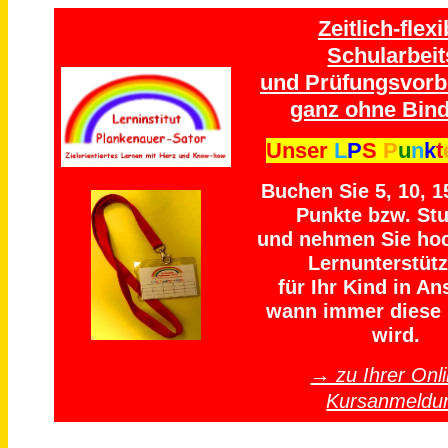
Zeitlich-flexi
Schularbeit
und Prüfungsvorb
ganz ohne Bind
Unser
L
P
S
P
u
n
k
t
Buchen Sie 5, 10, 1
Punkte bzw. St
und nehmen Sie ho
Lernunterstüt
für Ihr Kind in An
wann immer diese 
wird.
→ zu Ihrer Onli
Kursanmeldu