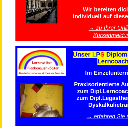
Wir bereiten dich
individuell auf diese
→ zu Ihrer Onli
Kursanmeldu
Unser
L
P
S
Diplom
Lerncoac
Im Einzelunterri
Praxisorientierte A
zum Dipl.Lerncoa
zum Dipl.Legasthe
Dyskalkulietra
→ erfahren Sie