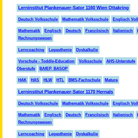
Lerninstitut Plankenauer-Sator 1160 Wien Ottakring
Deutsch Volksschule
Mathematik Volksschule
Englisch Vol
Mathematik
Englisch
Deutsch
Fran
zö
sisch
Italienisch
Rechnungswesen
Lern
coaching
Legasthenie
Dyskalkulie
Vorschule - Toddle-Education
Volksschule
AHS-Unterstufe
Oberstufe
BAfEP, BASOP
HAK
HAS
HLW
HTL
BMS-Fachschule
Matura
Lerninstitut Plankenauer-Sator 1170 Hernals
Deutsch Volksschule
Mathematik Volksschule
Englisch Vol
Mathematik
Englisch
Deutsch
Fran
zö
sisch
Italienisch
Rechnungswesen
Lerncoaching
Legasthenie
Dyskalkulie