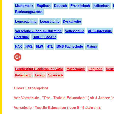
Mathematik
Englisch
Deutsch
Französisch
Italienisch
Rechnungswesen
Lerncoaching
Legasthenie
Dyskalkulie
Vorschule - Toddle-Education
Volksschule
AHS-Unterstufe
Oberstufe
BAfEP, BASOP
HAK
HAS
HLW
HTL
BMS-Fachschule
Matura
Lerninstitut Plankenauer-Sator
Mathematik
Englisch
Deut
Italienisch
Latein
Spanisch
Unser Lernangebot
Vor-Vorschule - "Pre - Toddle-Education" ( ab 4 Jahren )
Vorschule - Toddle-Education ( von 5 - 6 Jahren ):