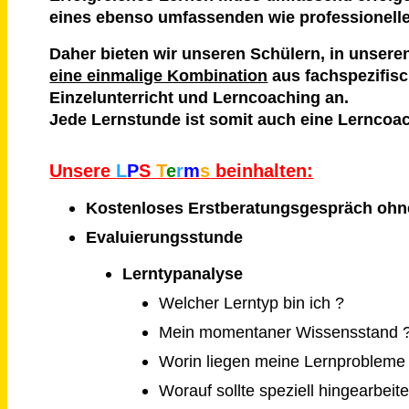
eines ebenso umfassenden wie professionell
Daher bieten wir unseren Schülern, in unser
eine einmalige Kombination
aus fachspezifis
Einzelunterricht und Lerncoaching an.
Jede Lernstunde ist somit auch eine Lerncoa
Unsere
L
P
S
T
e
r
m
s
beinhalten:
Kostenloses Erstberatungsgespräch ohn
Evaluierungsstunde
Lerntypanalyse
Welcher Lerntyp bin ich ?
Mein momentaner Wissensstand 
Worin liegen meine Lernprobleme
Worauf sollte speziell hingearbeit