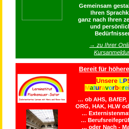
Gemeinsam gestal
Ihren Sprachk
ganz nach Ihren ze
und persönlic
Bedürfnisse
→ zu Ihrer Onli
Kursanmeldu
Bereit für höhere
Unsere
L
P
M
a
t
u
r
a
v
o
r
b
e
r
e
... ob AHS, BAfEP
ORG, HAK, HLW ode
... Externistenmat
... Berufsreifeprü
... oder Nach - Ma