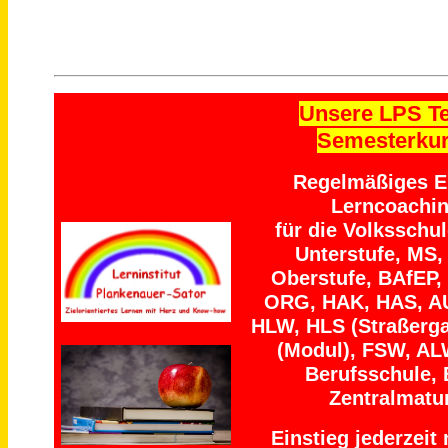
Unsere LPS T
Semesterku
Regelmäßiges Ei
Lerncoachi
für die Volksschu
Unterstufe, MS,
Oberstufe, BAfEP,
ORG, HAK, HAS, A
HLW, HLS (Straßerga
(Modul), FSW, AL
Berufsschule, 
Zentralmatu
Einstieg jederzeit