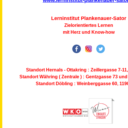
www.lerninstitut-plankenauer-sator
L
e
r
n
i
n
s
t
i
t
u
t
P
l
a
n
k
e
n
a
u
e
r
-
S
ator
Zielorientiertes Lernen
mit Herz und Know-how
Standort Hernals - Ottakring :
Zeillergasse 7-11
Standort Währing ( Zentrale ) :
Gentzgasse 73
und 
Standort Döbling :
Weinberggasse 60, 119