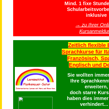
Mind. 1 fixe Stund
Schularbeitsvorbe
inklusive
→ zu Ihrer Onli
Kursanmeldu
Zeitlich flexible 
Sprachkurse für Ita
Französisch, Sp
Englisch und D
Sie wollten imme
Ihre Sprachkenn
erweitern,
doch starre Kurs
haben dies immer
verhindert...