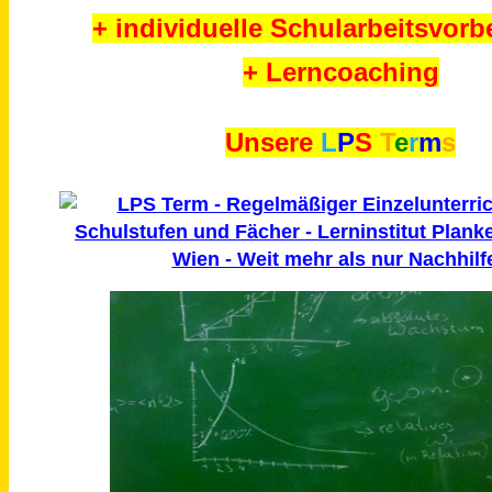
+ individuelle Schularbeitsvorb
+ Lerncoaching
Unsere
L
P
S
T
e
r
m
s