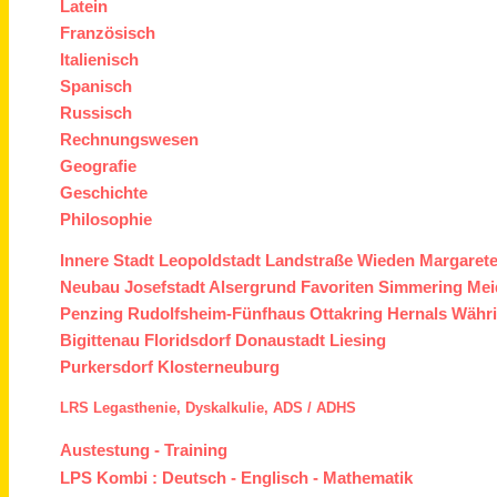
Latein
Französisch
Italienisch
Spanisch
Russisch
Rechnungswesen
Geografie
Geschichte
Philosophie
Innere Stadt
Leopoldstadt
Landstraße
Wieden
Margaret
Neubau
Josefstadt
Alsergrund
Favoriten
Simmering
Mei
Penzing
Rudolfsheim-Fünfhaus
Ottakring
Hernals
Währ
Bigittenau
Floridsdorf
Donaustadt
Liesing
Purkersdorf
Klosterneuburg
LRS
Legasthenie,
Dyskalkulie,
ADS /
ADHS
Austestung
-
Training
LPS Kombi :
Deutsch
-
Englisch
-
Mathematik