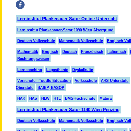
Lerninstitut Plankenauer-Sator Online-Unterricht
Lern
insti
tut
Plank
en
auer
-Sator
1090
Wien
Alser
grund
Deutsch Volksschule
Mathematik Volksschule
Englisch Vol
Mathematik
Englisch
Deutsch
Französisch
Italienisch
Rechnungswesen
Lerncoaching
Legasthenie
Dyskalkulie
Vorschule - Toddle-Education
Volksschule
AHS-Unterstufe
Oberstufe
BAfEP, BASOP
HAK
HAS
HLW
HTL
BMS-Fachschule
Matura
Lerninstitut Plankenauer-Sator 1140 Wien Penzing
Deutsch Volksschule
Mathematik Volksschule
Englisch Vol