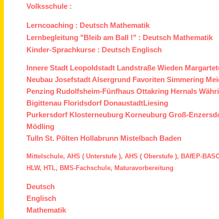
Volksschule :
Lerncoaching :
Deutsch
Mathematik
Lernbegleitung "Bleib am Ball !" :
Deutsch
Mathematik
Kinder-Sprachkurse :
Deutsch
Englisch
Innere Stadt
Leopoldstadt
Landstraße
Wieden
Margartet
Neubau
Josefstadt
Alsergrund
Favoriten
Simmering
Mei
Penzing
Rudolfsheim-Fünfhaus
Ottakring
Hernals
Währ
Bigittenau
Floridsdorf
Donaustadt
Liesing
Purkersdorf
Klosterneuburg
Korneuburg
Groß-Enzersd
Mödling
Tulln
St. Pölten
Hollabrunn
Mistelbach
Baden
Mittelschule,
AHS ( Unterstufe ),
AHS ( Oberstufe ),
BAfEP
-
BASO
HLW,
HTL,
BMS
-Fachschule,
Maturavorbereitung
Deutsch
Englisch
Mathematik