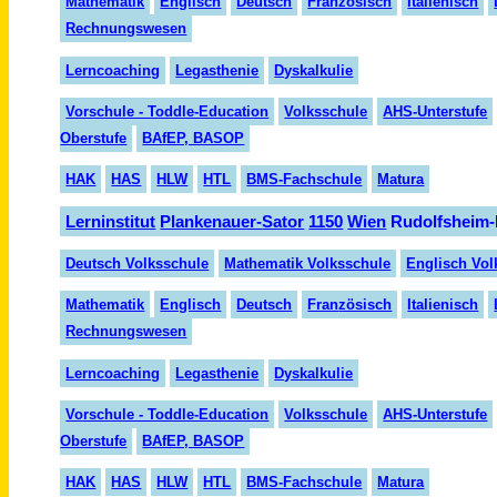
Mathematik
Englisch
Deutsch
Französisch
Italienisch
Rechnungswesen
Lerncoaching
Legasthenie
Dyskalkulie
Vorschule - Toddle-Education
Volksschule
AHS-Unterstufe
Oberstufe
BAfEP, BASOP
HAK
HAS
HLW
HTL
BMS-Fachschule
Matura
Lern
institut
Planken
auer-
Sator
1150
Wien
Rudolfsheim-
Deutsch Volksschule
Mathematik Volksschule
Englisch Vol
Mathematik
Englisch
Deutsch
Fran
zösisch
Italienisch
Rechnungswesen
Lerncoaching
Legasthenie
Dyskalkulie
Vorschule - Toddle-Education
Volksschule
AHS-Unterstufe
Oberstufe
BAfEP, BASOP
HAK
HAS
HLW
HTL
BMS-Fachschule
Matura