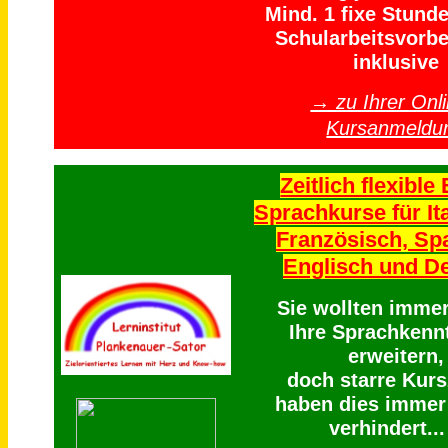
Mind. 1 fixe Stund
Schularbeitsvorbe
inklusive
→ zu Ihrer Onli
Kursanmeldu
Zeitlich flexible 
Sprachkurse für Ita
Französisch, Sp
Englisch und D
Sie wollten imme
Ihre Sprachkenn
erweitern,
doch starre Kurs
haben dies immer
verhindert...