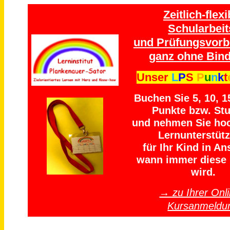
Zeitlich-flexi
Schularbeit
und Prüfungsvorb
ganz ohne Bind
Unser
L
P
S
P
u
n
k
t
Buchen Sie 5, 10, 1
Punkte bzw. St
und nehmen Sie ho
Lernunterstüt
für Ihr Kind in An
wann immer diese 
wird.
→ zu Ihrer Onli
Kursanmeldu