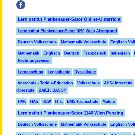
Lerninstitut Plankenauer-Sator Online-Unterricht
Lern
insti
tut
Plank
en
auer
-Sator
1090
Wien
Alser
grund
Deutsch Volksschule
Mathematik Volksschule
Englisch Vol
Mathematik
Englisch
Deutsch
Französisch
Italienisch
Rechnungswesen
Lerncoaching
Legasthenie
Dyskalkulie
Vorschule - Toddle-Education
Volksschule
AHS-Unterstufe
Oberstufe
BAfEP, BASOP
HAK
HAS
HLW
HTL
BMS-Fachschule
Matura
Lerninstitut Plankenauer-Sator 1140 Wien Penzing
Deutsch Volksschule
Mathematik Volksschule
Englisch Vol