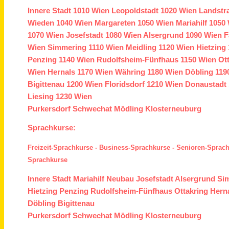
Innere Stadt
1010 Wien
Leopoldstadt
1020 Wien
Landstr
Wieden
1040 Wien
Margareten
1050 Wien
Mariahilf
1050 
1070 Wien
Josefstadt
1080 Wien
Alsergrund
1090 Wien
F
Wien
Simmering
1110 Wien
Meidling
1120 Wien
Hietzing
Penzing
1140 Wien
Rudolfsheim-Fünfhaus
1150 Wien
Ot
Wien
Hernals
1170 Wien
Währing
1180 Wien
Döbling
119
Bigittenau
1200 Wien
Floridsdorf
1210 Wien
Donaustadt
Liesing
1230 Wien
Purkersdorf
Schwechat
Mödling
Klosterneuburg
Sprachkurse:
Freizeit-Sprachkurse
-
Business-Sprachkurse
-
Senioren-Sprac
Sprachkurse
Innere Stadt
Mariahilf
Neubau
Josefstadt
Alsergrund
Si
Hietzing
Penzing
Rudolfsheim-Fünfhaus
Ottakring
Hern
Döbling
Bigittenau
Purkersdorf
Schwechat
Mödling
Klosterneuburg