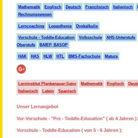
Mathematik
Englisch
Deutsch
Französisch
Italienisch
Rechnungswesen
Lerncoaching
Legasthenie
Dyskalkulie
Vorschule - Toddle-Education
Volksschule
AHS-Unterstufe
Oberstufe
BAfEP, BASOP
HAK
HAS
HLW
HTL
BMS-Fachschule
Matura
Lerninstitut Plankenauer-Sator
Mathematik
Englisch
Deut
Italienisch
Latein
Spanisch
Unser Lernangebot
Vor-Vorschule - "Pre - Toddle-Education" ( ab 4 Jahren )
Vorschule - Toddle-Education ( von 5 - 6 Jahren ):