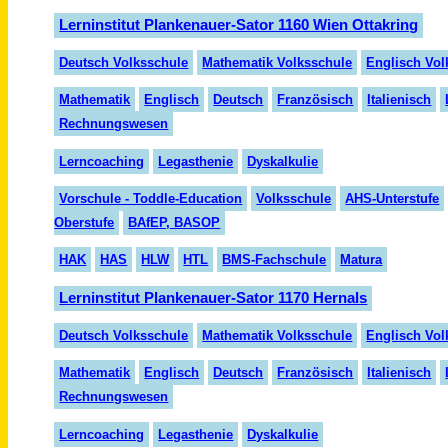
Lerninstitut Plankenauer-Sator 1160 Wien Ottakring
Deutsch Volksschule
Mathematik Volksschule
Englisch Vol
Mathematik
Englisch
Deutsch
Fran
zö
sisch
Italienisch
Rechnungswesen
Lern
coaching
Legasthenie
Dyskalkulie
Vorschule - Toddle-Education
Volksschule
AHS-Unterstufe
Oberstufe
BAfEP, BASOP
HAK
HAS
HLW
HTL
BMS-Fachschule
Matura
Lerninstitut Plankenauer-Sator 1170 Hernals
Deutsch Volksschule
Mathematik Volksschule
Englisch Vol
Mathematik
Englisch
Deutsch
Fran
zö
sisch
Italienisch
Rechnungswesen
Lerncoaching
Legasthenie
Dyskalkulie