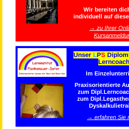
Wir bereiten dich
individuell auf diese
→ zu Ihrer Onli
Kursanmeldu
Unser
L
P
S
Diplom
Lerncoac
Im Einzelunterri
Praxisorientierte A
zum Dipl.Lerncoa
zum Dipl.Legasthe
Dyskalkulietra
→ erfahren Sie