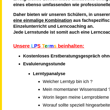
eines ebenso umfassenden wie professionell
Daher bieten wir unseren Schülern, in unser
eine einmalige Kombination
aus fachspezifis
Einzelunterricht und Lerncoaching an.
Jede Lernstunde ist somit auch eine Lerncoa
Unsere
L
P
S
T
e
r
m
s
beinhalten:
Kostenloses Erstberatungsgespräch ohn
Evaluierungsstunde
Lerntypanalyse
Welcher Lerntyp bin ich ?
Mein momentaner Wissensstand 
Worin liegen meine Lernprobleme
Worauf sollte speziell hingearbeit