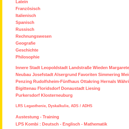
Latein
Französisch
Italienisch
Spanisch
Russisch
Rechnungswesen
Geografie
Geschichte
Philosophie
Innere Stadt
Leopoldstadt
Landstraße
Wieden
Margaret
Neubau
Josefstadt
Alsergrund
Favoriten
Simmering
Mei
Penzing
Rudolfsheim-Fünfhaus
Ottakring
Hernals
Währ
Bigittenau
Floridsdorf
Donaustadt
Liesing
Purkersdorf
Klosterneuburg
LRS
Legasthenie,
Dyskalkulie,
ADS /
ADHS
Austestung
-
Training
LPS Kombi :
Deutsch
-
Englisch
-
Mathematik