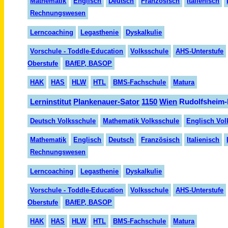
Mathematik
Englisch
Deutsch
Französisch
Italienisch
Rechnungswesen
Lerncoaching
Legasthenie
Dyskalkulie
Vorschule - Toddle-Education
Volksschule
AHS-Unterstufe
Oberstufe
BAfEP, BASOP
HAK
HAS
HLW
HTL
BMS-Fachschule
Matura
Lern
institut
Planken
auer-
Sator
1150
Wien
Rudolfsheim-
Deutsch Volksschule
Mathematik Volksschule
Englisch Vol
Mathematik
Englisch
Deutsch
Fran
zösisch
Italienisch
Rechnungswesen
Lerncoaching
Legasthenie
Dyskalkulie
Vorschule - Toddle-Education
Volksschule
AHS-Unterstufe
Oberstufe
BAfEP, BASOP
HAK
HAS
HLW
HTL
BMS-Fachschule
Matura