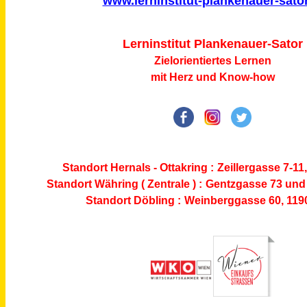
www.lerninstitut-plankenauer-sator
L
e
r
n
i
n
s
t
i
t
u
t
P
l
a
n
k
e
n
a
u
e
r
-
S
ator
Zielorientiertes Lernen
mit Herz und Know-how
Standort Hernals - Ottakring :
Zeillergasse 7-11
Standort Währing ( Zentrale ) :
Gentzgasse 73
und 
Standort Döbling :
Weinberggasse 60, 119