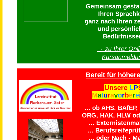
Gemeinsam gestal
Ihren Sprachk
ganz nach Ihren ze
und persönlic
Bedürfnisse
→ zu Ihrer Onli
Kursanmeldu
Bereit für höhere
Unsere
L
P
M
a
t
u
r
a
v
o
r
b
e
r
e
... ob AHS, BAfEP
ORG, HAK, HLW ode
... Externistenmat
... Berufsreifeprü
... oder Nach - Ma