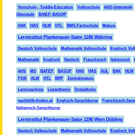
Vorschule - Toddle-Education
Volksschule
AHS-Unterstufe
Oberstufe
BAfEP, BASOP
HAK
HAS
HLW
HTL
BMS-Fachschule
Matura
Lerninstitut Plankenauer-Sator 1180 Währing
Deutsch Volksschule
Mathematik Volksschule
Englisch Vol
Mathematik
Englisch
Deutsch
Französisch
Italienisch
AHS
MS
BAFEP
BASOP
HAK
HAS
AUL
BAK
HLW
FSW
ALW
HTL
BRP
Zentralmatura
Lerncoaching
Legasthenie
Dyskalkulie
nachhilfe-finden.at
Englisch-Sprachkurse
Französisch-Spr
Italienisch-Sprachkurse
Lerninstitut Plankenauer-Sator 1190 Wien Döbling
Deutsch Volksschule
Mathematik Volksschule
Englisch Vol