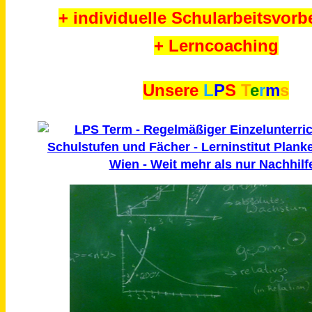
+ individuelle Schularbeitsvorb
+ Lerncoaching
Unsere
L
P
S
T
e
r
m
s