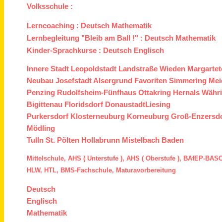
Volksschule :
Lerncoaching :
Deutsch
Mathematik
Lernbegleitung "Bleib am Ball !" :
Deutsch
Mathematik
Kinder-Sprachkurse :
Deutsch
Englisch
Innere Stadt
Leopoldstadt
Landstraße
Wieden
Margartet
Neubau
Josefstadt
Alsergrund
Favoriten
Simmering
Mei
Penzing
Rudolfsheim-Fünfhaus
Ottakring
Hernals
Währ
Bigittenau
Floridsdorf
Donaustadt
Liesing
Purkersdorf
Klosterneuburg
Korneuburg
Groß-Enzersd
Mödling
Tulln
St. Pölten
Hollabrunn
Mistelbach
Baden
Mittelschule,
AHS ( Unterstufe ),
AHS ( Oberstufe ),
BAfEP
-
BASO
HLW,
HTL,
BMS
-Fachschule,
Maturavorbereitung
Deutsch
Englisch
Mathematik