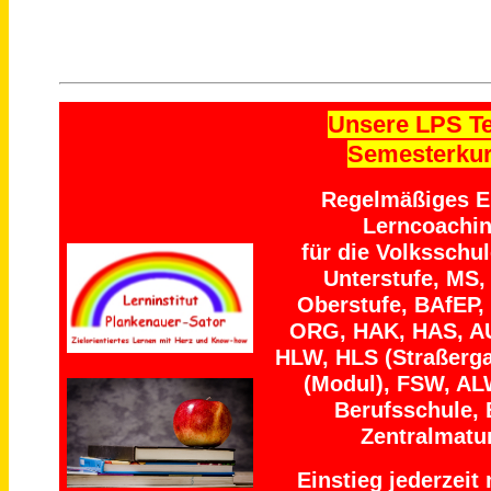
Unsere LPS T
Semesterku
Regelmäßiges Ei
Lerncoachi
für die Volksschu
Unterstufe, MS,
Oberstufe, BAfEP,
ORG, HAK, HAS, A
HLW, HLS (Straßerga
(Modul), FSW, AL
Berufsschule, 
Zentralmatu
Einstieg jederzeit