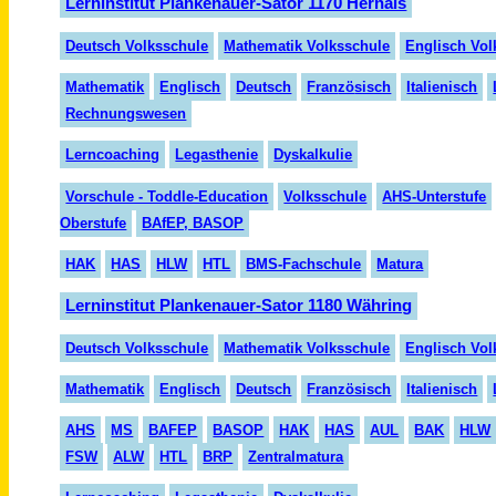
Lerninstitut Plankenauer-Sator 1170 Hernals
Deutsch Volksschule
Mathematik Volksschule
Englisch Vol
Mathematik
Englisch
Deutsch
Fran
zö
sisch
Italienisch
Rechnungswesen
Lerncoaching
Legasthenie
Dyskalkulie
Vorschule - Toddle-Education
Volksschule
AHS-Unterstufe
Oberstufe
BAfEP, BASOP
HAK
HAS
HLW
HTL
BMS-Fachschule
Matura
Lerninstitut Plankenauer-Sator 1180 Währing
Deutsch Volksschule
Mathematik Volksschule
Englisch Vol
Mathematik
Englisch
Deutsch
Französisch
Italienisch
AHS
MS
BAFEP
BASOP
HAK
HAS
AUL
BAK
HLW
FSW
ALW
HTL
BRP
Zentralmatura