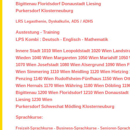
Bigittenau
Floridsdorf
Donaustadt
Liesing
Purkersdorf
Klosterneuburg
LRS
Legasthenie,
Dyskalkulie,
ADS /
ADHS
Austestung
-
Training
LPS Kombi :
Deutsch
-
Englisch
-
Mathematik
Innere Stadt
1010 Wien
Leopoldstadt
1020 Wien
Landstr
Wieden
1040 Wien
Margareten
1050 Wien
Mariahilf
1050 
1070 Wien
Josefstadt
1080 Wien
Alsergrund
1090 Wien
F
Wien
Simmering
1110 Wien
Meidling
1120 Wien
Hietzing
Penzing
1140 Wien
Rudolfsheim-Fünfhaus
1150 Wien
Ot
Wien
Hernals
1170 Wien
Währing
1180 Wien
Döbling
119
Bigittenau
1200 Wien
Floridsdorf
1210 Wien
Donaustadt
Liesing
1230 Wien
Purkersdorf
Schwechat
Mödling
Klosterneuburg
Sprachkurse:
Freizeit-Sprachkurse
-
Business-Sprachkurse
-
Senioren-Sprac