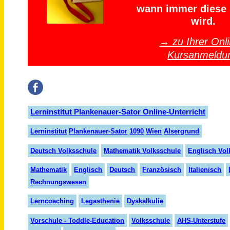
wann immer diese 
wird.
→ zu Ihrer Onli
Kursanmeldu
Lerninstitut Plankenauer-Sator Online-Unterricht
Lern
insti
tut
Plank
en
auer
-Sator
1090
Wien
Alser
grund
Deutsch Volksschule
Mathematik Volksschule
Englisch Vol
Mathematik
Englisch
Deutsch
Französisch
Italienisch
Rechnungswesen
Lerncoaching
Legasthenie
Dyskalkulie
Vorschule - Toddle-Education
Volksschule
AHS-Unterstufe