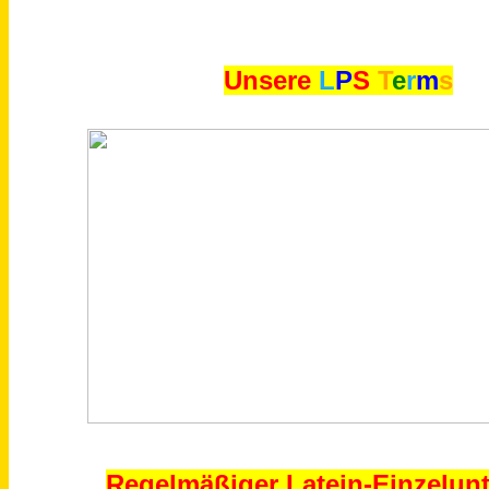
Unsere
L
P
S
T
e
r
m
s
Regelmäßiger Latein-Einzelunt