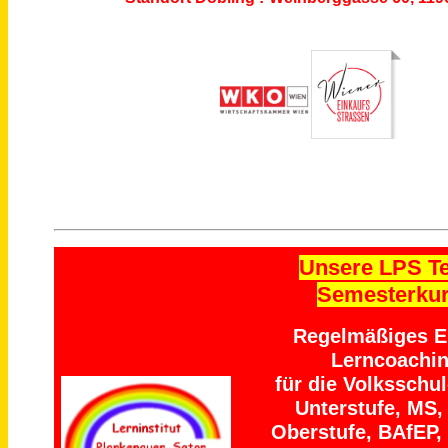
Unsere LPS T
Semesterku
Regelmäßiges Ei
Lerncoachi
für die Volksschu
Unterstufe, MS,
Oberstufe, BAfEP,