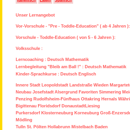
Italienisch
Latein
Spanisch
Unser Lernangebot
Vor-Vorschule - "Pre - Toddle-Education" ( ab 4 Jahren )
Vorschule - Toddle-Education ( von 5 - 6 Jahren ):
Volksschule :
Lerncoaching :
Deutsch
Mathematik
Lernbegleitung "Bleib am Ball !" :
Deutsch
Mathematik
Kinder-Sprachkurse :
Deutsch
Englisch
Innere Stadt
Leopoldstadt
Landstraße
Wieden
Margartet
Neubau
Josefstadt
Alsergrund
Favoriten
Simmering
Mei
Penzing
Rudolfsheim-Fünfhaus
Ottakring
Hernals
Währ
Bigittenau
Floridsdorf
Donaustadt
Liesing
Purkersdorf
Klosterneuburg
Korneuburg
Groß-Enzersd
Mödling
Tulln
St. Pölten
Hollabrunn
Mistelbach
Baden