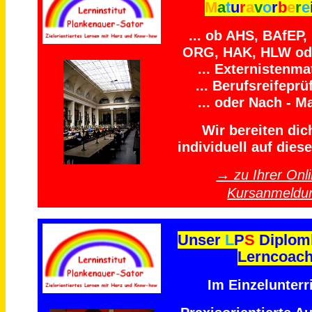
M
a
t
u
r
a
v
o
r
b
e
r
e
... ob AHS, BAfEP
ORG, HAK, HLW ode
... Externistenmat
... Berufsreifeprü
... oder Nach - Ma
Wir bereiten dich
individuell auf diese
→ zu Ihrer Onli
Kursanmeldu
Unser
L
P
S
Diplom
Lerncoac
Im Einzelunterri