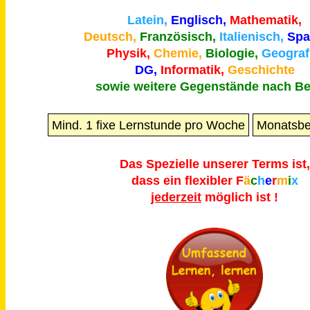
Latein,
Englisch,
Mathematik,
Deutsch,
Französisch,
Italienisch,
Spa
Physik,
Chemie,
Biologie,
Geograf
DG,
Informatik,
Geschichte
sowie weitere Gegenstände nach Be
Mind. 1 fixe Lernstunde pro Woche
Monatsbei
Das Spezielle unserer Terms ist,
dass ein flexibler
F
ä
c
h
e
r
m
i
x
jederzeit
möglich ist !