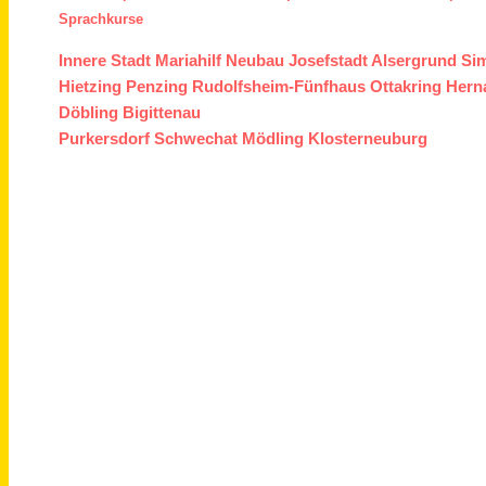
Sprachkurse
Innere Stadt
Mariahilf
Neubau
Josefstadt
Alsergrund
Si
Hietzing
Penzing
Rudolfsheim-Fünfhaus
Ottakring
Hern
Döbling
Bigittenau
Purkersdorf
Schwechat
Mödling
Klosterneuburg