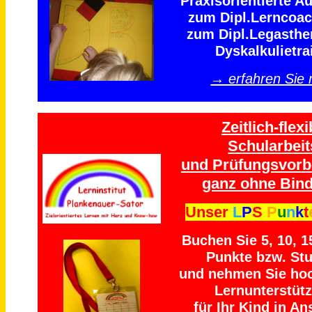
Praxisorientierte A
zum Dipl.Lerncoa
zum Dipl.Legasthe
Dyskalkulietra
→ erfahren Sie
Zeitlich-flexi
Schularbeit
und Prüfungsvorb
ganz ohne Bind
Unser
L
P
S
P
u
n
k
t
Buchen Sie 5, 10, 1
Punkte bzw. St
und nehmen Sie ho
Lernunterstüt
für Ihr Kind in An