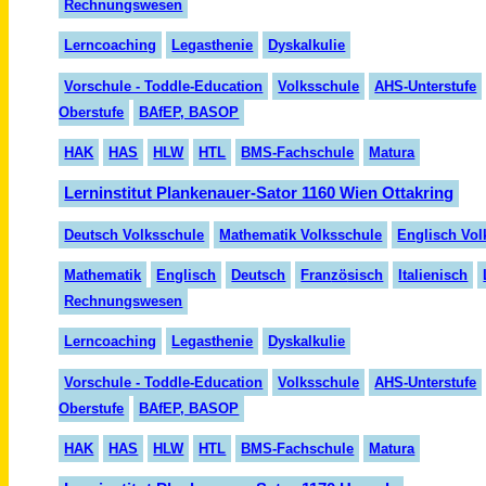
Rechnungswesen
Lerncoaching
Legasthenie
Dyskalkulie
Vorschule - Toddle-Education
Volksschule
AHS-Unterstufe
Oberstufe
BAfEP, BASOP
HAK
HAS
HLW
HTL
BMS-Fachschule
Matura
Lerninstitut Plankenauer-Sator 1160 Wien Ottakring
Deutsch Volksschule
Mathematik Volksschule
Englisch Vol
Mathematik
Englisch
Deutsch
Fran
zö
sisch
Italienisch
Rechnungswesen
Lern
coaching
Legasthenie
Dyskalkulie
Vorschule - Toddle-Education
Volksschule
AHS-Unterstufe
Oberstufe
BAfEP, BASOP
HAK
HAS
HLW
HTL
BMS-Fachschule
Matura