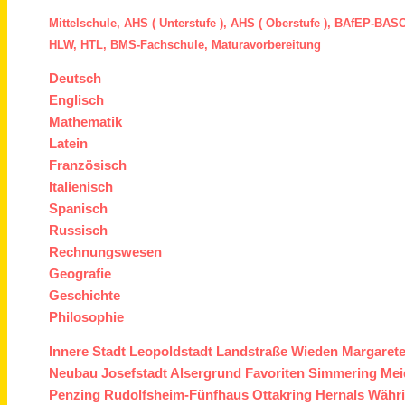
Mittelschule,
AHS ( Unterstufe ),
AHS ( Oberstufe ),
BAfEP
-
BASO
HLW,
HTL,
BMS
-Fachschule,
Maturavorbereitung
Deutsch
Englisch
Mathematik
Latein
Französisch
Italienisch
Spanisch
Russisch
Rechnungswesen
Geografie
Geschichte
Philosophie
Innere Stadt
Leopoldstadt
Landstraße
Wieden
Margaret
Neubau
Josefstadt
Alsergrund
Favoriten
Simmering
Mei
Penzing
Rudolfsheim-Fünfhaus
Ottakring
Hernals
Währ