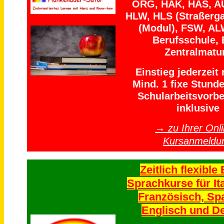
ORG, HAK, HAS, A
HLW, HLS (Straßerga
(Modul), FSW, AL
Berufsschule, 
Zentralmatu
Einstieg jederzeit
Mind. 1 fixe Stund
Schularbeitsvorbe
inklusive
→ zu Ihrer Onli
Kursanmeldu
Zeitlich flexible 
Sprachkurse für Ita
Französisch, Sp
Englisch und D