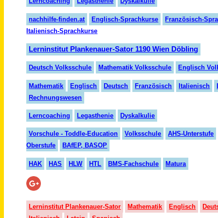
Lerncoaching
Legasthenie
Dyskalkulie
nachhilfe-finden.at
Englisch-Sprachkurse
Französisch-Spr
Italienisch-Sprachkurse
Lerninstitut Plankenauer-Sator 1190 Wien Döbling
Deutsch Volksschule
Mathematik Volksschule
Englisch Vol
Mathematik
Englisch
Deutsch
Französisch
Italienisch
Rechnungswesen
Lerncoaching
Legasthenie
Dyskalkulie
Vorschule - Toddle-Education
Volksschule
AHS-Unterstufe
Oberstufe
BAfEP, BASOP
HAK
HAS
HLW
HTL
BMS-Fachschule
Matura
Lerninstitut Plankenauer-Sator
Mathematik
Englisch
Deut