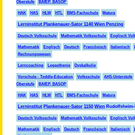
Oberstufe
BAfEP, BASOP
HAK
HAS
HLW
HTL
BMS-Fachschule
Matura
Lerninstitut Plankenauer-Sator 1140 Wien Penzing
Deutsch Volksschule
Mathematik Volksschule
Englisch Vol
Mathematik
Englisch
Deutsch
Französisch
Italienisch
Rechnungswesen
Lerncoaching
Legasthenie
Dyskalkulie
Vorschule - Toddle-Education
Volksschule
AHS-Unterstufe
Oberstufe
BAfEP, BASOP
HAK
HAS
HLW
HTL
BMS-Fachschule
Matura
Lern
institut
Planken
auer-
Sator
1150
Wien
Rudolfsheim-
Deutsch Volksschule
Mathematik Volksschule
Englisch Vol
Mathematik
Englisch
Deutsch
Fran
zösisch
Italienisch